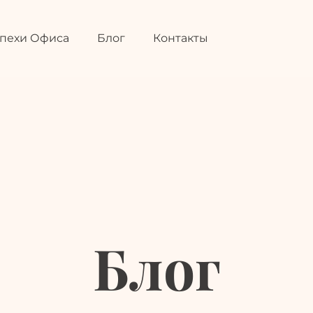
та
О Нас
Успехи Офиса
пехи Офиса
Блог
Контакты
Блог