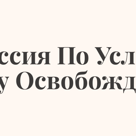
ссия По Усл
у Освобожд