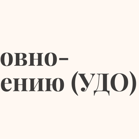
овно-
ению (УДО)