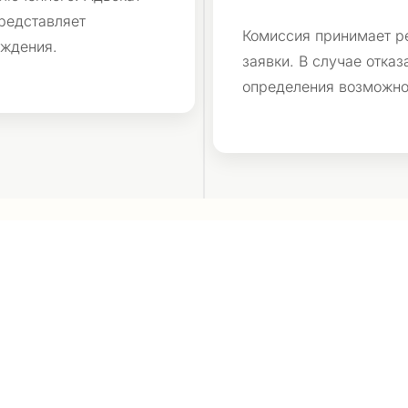
редставляет
Комиссия принимает р
ождения.
заявки. В случае отка
определения возможнос
 Юридического Сопр
е сопровождение, которое может облегчить процесс и 