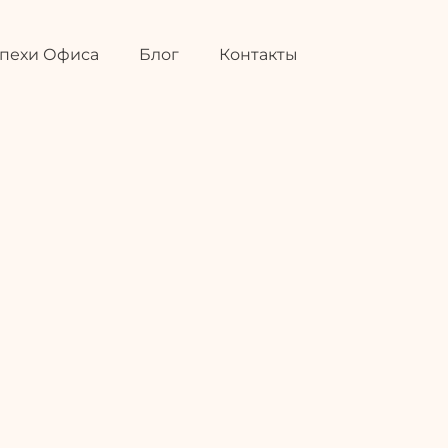
та
О Нас
Успехи Офиса
пехи Офиса
Блог
Контакты