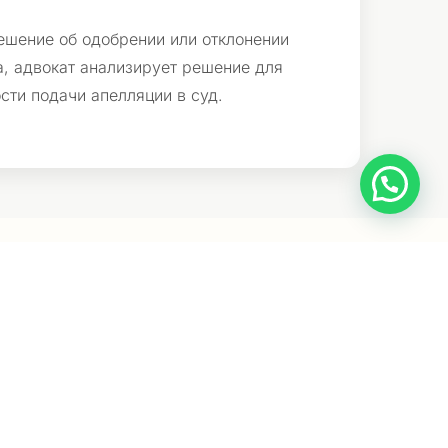
ешение об одобрении или отклонении
за, адвокат анализирует решение для
ти подачи апелляции в суд.
WhatsApp | כתבו לנו
овождения
избежать бюрократических проблем. Опытный адвокат в