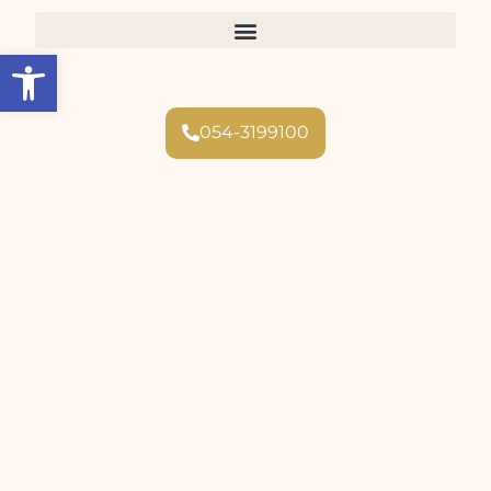
Open toolbar
054-3199100