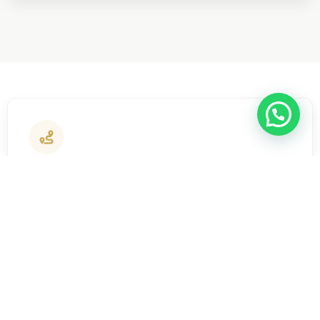
WhatsApp | כתבו לנו
Направление Уголовного
Процесса
Юридическая работа с органами прокуратуры
для пересмотра квалификации дела или
достижения оптимального соглашения.
Подробнее