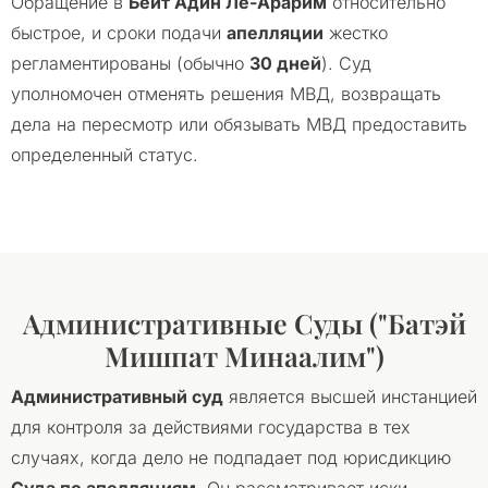
Обращение в
Бейт Адин Ле-Арарим
относительно
быстрое, и сроки подачи
апелляции
жестко
регламентированы (обычно
30 дней
). Суд
уполномочен отменять решения МВД, возвращать
дела на пересмотр или обязывать МВД предоставить
определенный статус.
Административные Суды ("Батэй
Мишпат Минаалим")
Административный суд
является высшей инстанцией
для контроля за действиями государства в тех
случаях, когда дело не подпадает под юрисдикцию
Суда по апелляциям
. Он рассматривает иски,