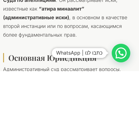
известные как
“атира минаалит”
(административные иски)
, в основном в качестве
второй инстанции или по вопросам, касающимся
более фундаментальных прав.
WhatsApp | כתבו לנו
Основная Юрисдикция
Административный суд рассматривает вопросы,
которые не регулируются напрямую Законом о
въезде, включая:
Обжалование Решений по Закону о
Возвращении:
Отказы в
репатриации (Алия)
,
основанные на Законе о Возвращении, или споры о
праве на получение статуса “оле”.
Апелляции на Решения Суда по Апелляциям: