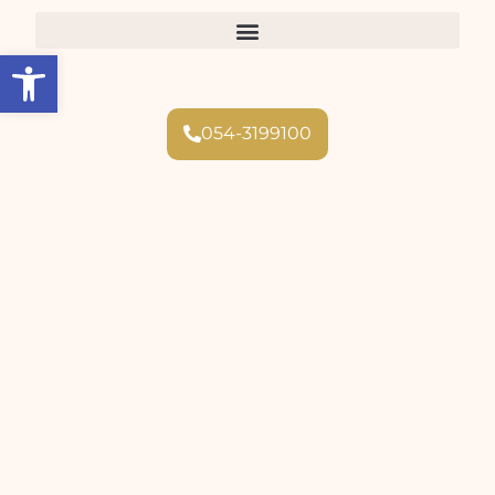
Open toolbar
054-3199100