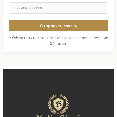
м
я
Т
е
л
Отправить заявку
е
ф
о
* Обязательные поля. Мы свяжемся с вами в течение
н
24 часов.