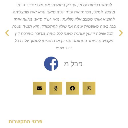
התחייבות! בפגישה נאסוף את כל המידע
טות! תמיד זמינה וקשובה ללקוח! נלחמת על
לפתור בכוחות עצמ
שברשותך על מנת שנוכל לייעץ לך על כל
כל בעיה ללא פשרות!
מיואש. למזלי, הכרתי
האפשריות העומדות ברשותך ובאיזו דרך הכי
נכון לך לפעול על מנת להגיע לתוצאה ראויה
להוציא אותי ממצב אל
טטיאנה א.
בכל בעיה משפטית עי
לכל שאלה וייעוץ ונ
מקצועית ביותר בתח
פבל מ.
פרטי התקשרות