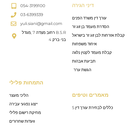
דיני הגירה
054-3199100
03-6399339
עורך דין משרד הפנים
yuli.siani@gmail.com
הסדרת מעמד בן זוג זר
רחוב מצדה 7 ,מגדל B.S.R
קבלת אזרחות לבן זוג זר בישראל
4 בני-ברק
איחוד משפחות
קבלת מעמד לקטין נלווה
תביעת אבהות
הגשת ערר
התמחות פלילי
מאמרים וטיפים
הליכי מעצר
ייצוג נפגעי עבירה
5 כללים לבחירת עורך דין
מחיקת רישום פלילי
וועדות שחרורים