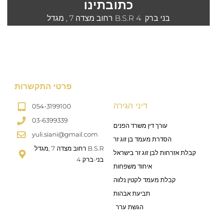
כתובתינו
רחוב מצדה 7 , מגדל B.S.R 4 ​ בני ברק
פרטי התקשרות
דיני הגירה
054-3199100
03-6399339
עורך דין משרד הפנים
yuli.siani@gmail.com
הסדרת מעמד בן זוג זר
רחוב מצדה 7 ,מגדל B.S.R
קבלת אזרחות לבן זוג זר בישראל
4 בני-ברק
איחוד משפחות
קבלת מעמד לקטין נלווה
תביעת אבהות
הגשת ערר