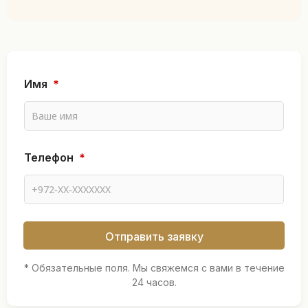
Имя
*
Т
Телефон
*
е
л
е
ф
о
н
Отправить заявку
И
м
я
* Обязательные поля. Мы свяжемся с вами в течение
Т
24 часов.
е
л