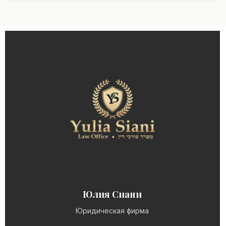
е
ф
о
н
Юлия Сиани
Юридическая фирма