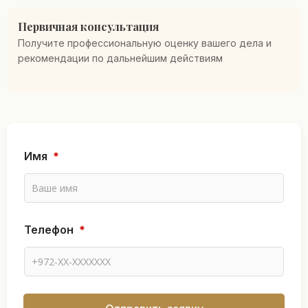
Первичная консультация
Получите профессиональную оценку вашего дела и
рекомендации по дальнейшим действиям
Т
Имя
*
е
л
е
ф
о
н
Телефон
*
И
м
я
И
м
я