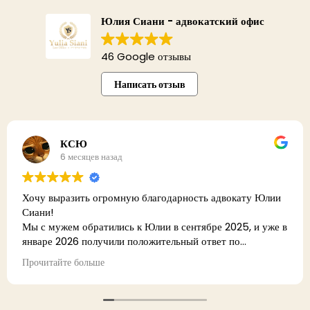
Юлия Сиани - адвокатский офис
46 Google отзывы
Написать отзыв
КСЮ
6 месяцев назад
 выразить огромную благодарность адвокату Юлии
и!
י. אני
 мужем обратились к Юлии в сентябре 2025, и уже в
ре 2026 получили положительный ответ по
בברכה
рамме «СТУПРО». Быстро, чётко и без лишнего
итайте больше
са.
меня это было особенно важно, потому что я