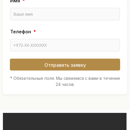
Имя
*
*
Т
е
л
е
ф
Телефон
*
о
н
Отправить заявку
* Обязательные поля. Мы свяжемся с вами в течение
24 часов.