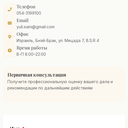
Телефон
054-3199100
Email
yuli.siani@gmail.com
Офис
Израиль, Бнэй-Брак, ул. Мецада 7, B.S.R 4
Время работы
В-П 8:00–22:00
Первичная консультация
Получите профессиональную оценку вашего дела и
рекомендации по дальнейшим действиям
*