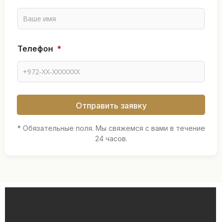
Т
Телефон
*
е
л
е
ф
о
н
Отправить заявку
Т
е
л
* Обязательные поля. Мы свяжемся с вами в течение
е
24 часов.
ф
о
н
И
м
я